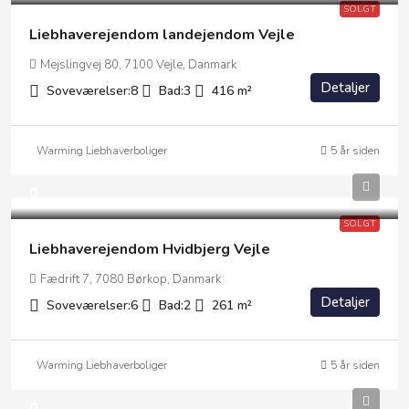
SOLGT
Liebhaverejendom landejendom Vejle
Mejslingvej 80, 7100 Vejle, Danmark
Detaljer
Soveværelser:
8
Bad:
3
416
m²
Warming Liebhaverboliger
5 år siden
0
SOLGT
Liebhaverejendom Hvidbjerg Vejle
Fædrift 7, 7080 Børkop, Danmark
Detaljer
Soveværelser:
6
Bad:
2
261
m²
Warming Liebhaverboliger
5 år siden
0