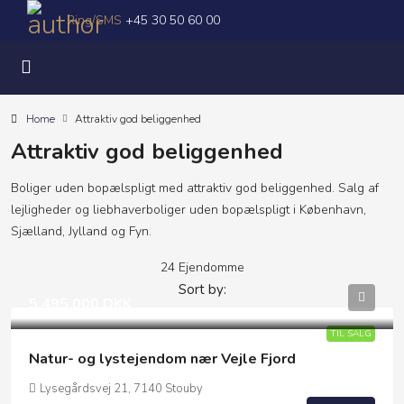
Ring/SMS
+45 30 50 60 00
Home
Attraktiv god beliggenhed
Attraktiv god beliggenhed
Boliger uden bopælspligt med attraktiv god beliggenhed. Salg af
lejligheder og liebhaverboliger uden bopælspligt i København,
Sjælland, Jylland og Fyn.
24 Ejendomme
Sort by:
5.495.000 DKK
TIL SALG
Natur- og lystejendom nær Vejle Fjord
Lysegårdsvej 21, 7140 Stouby