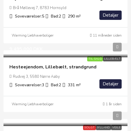
Brå Møllevej 7, 8783 Hornsyld
Detaljer
Soveværelser:
5
Bad:
2
290
m²
Warming Liebhaverboliger
11 måneder siden
9.495.000 DKK
TIL SALG
LILLEBÆLT
Hesteejendom, Lillebælt, strandgrund
Rudvej 3, 5580 Nørre Aaby
Detaljer
Soveværelser:
3
Bad:
2
331
m²
Warming Liebhaverboliger
1 år siden
SOLGT
JYLLAND
VEJLE