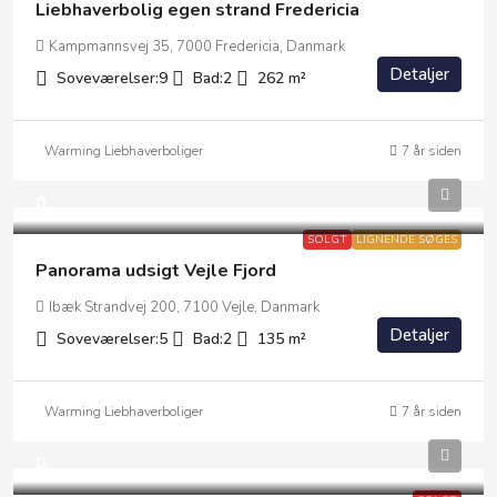
Liebhaverbolig egen strand Fredericia
Kampmannsvej 35, 7000 Fredericia, Danmark
Detaljer
Soveværelser:
9
Bad:
2
262
m²
Warming Liebhaverboliger
7 år siden
0
SOLGT
LIGNENDE SØGES
Panorama udsigt Vejle Fjord
Ibæk Strandvej 200, 7100 Vejle, Danmark
Detaljer
Soveværelser:
5
Bad:
2
135
m²
Warming Liebhaverboliger
7 år siden
0