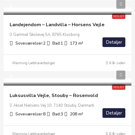
0
SOLGT
Landejendom – Landvilla – Horsens Vejle
Gammel Skolevej 5A, 8765 Klovborg
Detaljer
Soveværelser:
2
Bad:
1
173
m²
Warming Liebhaverboliger
6 år siden
0
SOLGT
Luksusvilla Vejle, Stouby – Rosenvold
Aksel Nielsens Vej 10, 7140 Stouby, Danmark
Detaljer
Soveværelser:
8
Bad:
3
208
m²
Warming Liebhaverboliger
6 år siden