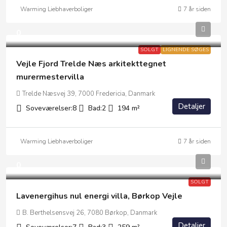
Warming Liebhaverboliger
7 år siden
0
SOLGT
LIGNENDE SØGES
Vejle Fjord Trelde Næs arkitekttegnet
murermestervilla
Trelde Næsvej 39, 7000 Fredericia, Danmark
Detaljer
Soveværelser:
8
Bad:
2
194
m²
Warming Liebhaverboliger
7 år siden
0
SOLGT
Lavenergihus nul energi villa, Børkop Vejle
B. Berthelsensvej 26, 7080 Børkop, Danmark
Detaljer