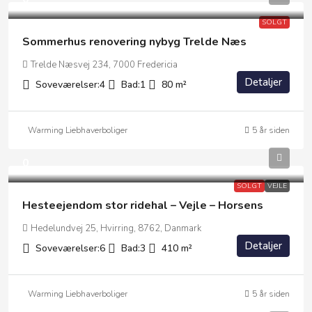
SOLGT
Sommerhus renovering nybyg Trelde Næs
Trelde Næsvej 234, 7000 Fredericia
Detaljer
Soveværelser:
4
Bad:
1
80
m²
Warming Liebhaverboliger
5 år siden
0
SOLGT
VEJLE
Hesteejendom stor ridehal – Vejle – Horsens
Hedelundvej 25, Hvirring, 8762, Danmark
Detaljer
Soveværelser:
6
Bad:
3
410
m²
Warming Liebhaverboliger
5 år siden