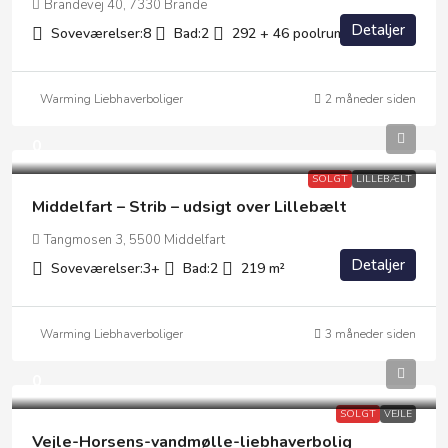
Brandevej 40, 7330 Brande
Detaljer
Soveværelser:
8
Bad:
2
292 + 46 poolrum
m²
Warming Liebhaverboliger
2 måneder siden
0
SOLGT
LILLEBÆLT
Middelfart – Strib – udsigt over Lillebælt
Tangmosen 3, 5500 Middelfart
Detaljer
Soveværelser:
3+
Bad:
2
219
m²
Warming Liebhaverboliger
3 måneder siden
0
SOLGT
VEJLE
Vejle-Horsens-vandmølle-liebhaverbolig