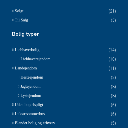
Solgt
(21)
Til Salg
(3)
Bolig typer
Liebhaverbolig
(14)
Liebhaverejendom
(10)
Landejendom
(11)
Hesteejendom
(3)
Jagtejendom
(8)
Lystejendom
(8)
Uden bopælspligt
(6)
Luksussommerhus
(6)
Blandet bolig og erhverv
(5)