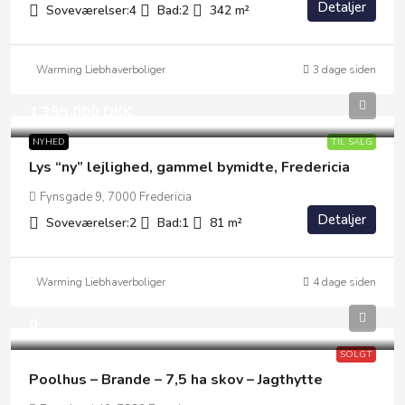
Detaljer
Soveværelser:
4
Bad:
2
342
m²
Warming Liebhaverboliger
3 dage siden
1.395.000 DKK
NYHED
TIL SALG
Lys “ny” lejlighed, gammel bymidte, Fredericia
Fynsgade 9, 7000 Fredericia
Detaljer
Soveværelser:
2
Bad:
1
81
m²
Warming Liebhaverboliger
4 dage siden
0
SOLGT
Poolhus – Brande – 7,5 ha skov – Jagthytte