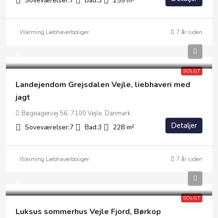
Soveværelser:
7
Bad:
3
259
m²
Warming Liebhaverboliger
7 år siden
0
SOLGT
Landejendom Grejsdalen Vejle, liebhaveri med
jagt
Bøgeagervej 56, 7100 Vejle, Danmark
Detaljer
Soveværelser:
7
Bad:
3
228
m²
Warming Liebhaverboliger
7 år siden
0
SOLGT
Luksus sommerhus Vejle Fjord, Børkop