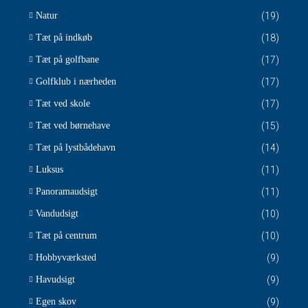
Natur
(19)
Tæt på indkøb
(18)
Tæt på golfbane
(17)
Golfklub i nærheden
(17)
Tæt ved skole
(17)
Tæt ved børnehave
(15)
Tæt på lystbådehavn
(14)
Luksus
(11)
Panoramaudsigt
(11)
Vandudsigt
(10)
Tæt på centrum
(10)
Hobbyværksted
(9)
Havudsigt
(9)
Egen skov
(9)