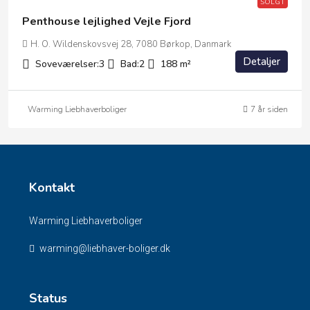
SOLGT
Penthouse lejlighed Vejle Fjord
H. O. Wildenskovsvej 28, 7080 Børkop, Danmark
Detaljer
Soveværelser:
3
Bad:
2
188
m²
Warming Liebhaverboliger
7 år siden
Kontakt
Warming Liebhaverboliger
warming@liebhaver-boliger.dk
Status