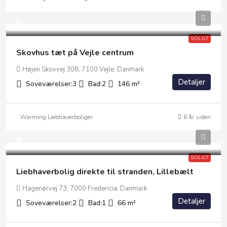
0
SOLGT
Skovhus tæt på Vejle centrum
Højen Skovvej 308, 7100 Vejle, Danmark
Detaljer
Soveværelser:
3
Bad:
2
146
m²
Warming Liebhaverboliger
6 år siden
0
SOLGT
Liebhaverbolig direkte til stranden, Lillebælt
Hagenørvej 73, 7000 Fredericia, Danmark
Detaljer
Soveværelser:
2
Bad:
1
66
m²