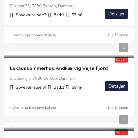
Vigen 78, 7080 Børkop, Danmark
Detaljer
Soveværelser:
3
Bad:
1
57
m²
Warming Liebhaverboliger
7 år siden
0
SOLGT
Luksussommerhus Andkærvig Vejle Fjord
Olesvej 5, 7080 Børkop, Danmark
Detaljer
Soveværelser:
4
Bad:
1
69
m²
Warming Liebhaverboliger
7 år siden
0
SOLGT