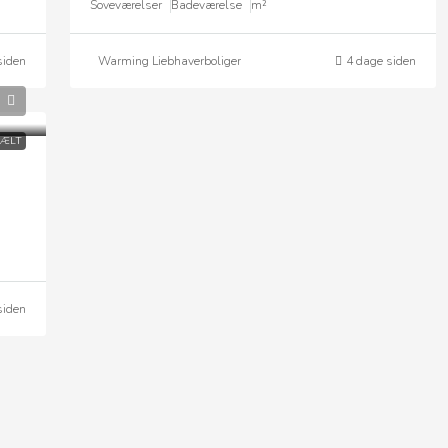
Soveværelser
Badeværelse
m²
siden
Warming Liebhaverboliger
4 dage siden
BÆLT
siden