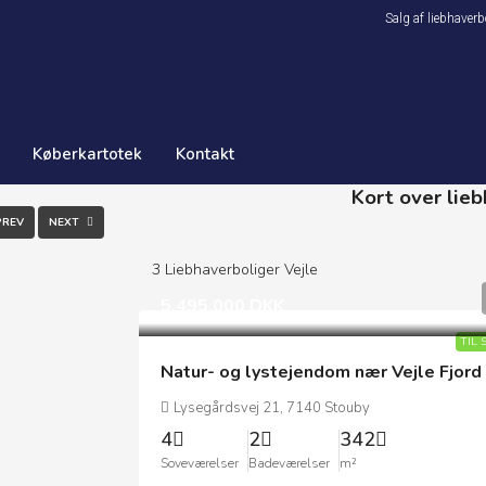
Salg af liebhave
Køberkartotek
Kontakt
Kort over liebh
PREV
NEXT
3
Liebhaverboliger Vejle
5.495.000 DKK
TIL 
Natur- og lystejendom nær Vejle Fjord
Lysegårdsvej 21, 7140 Stouby
4
2
342
Soveværelser
Badeværelser
m²