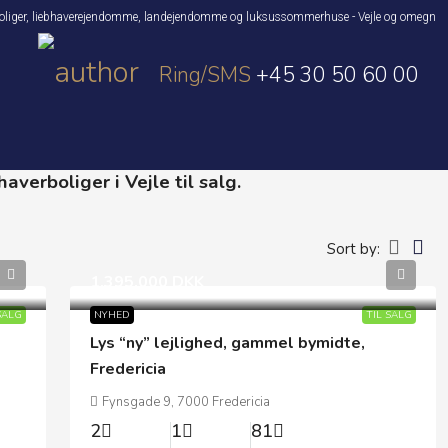
rboliger, liebhaverejendomme, landejendomme og luksussommerhuse - Vejle og omegn
Ring/SMS
+45 30 50 60 00
averboliger i Vejle til salg.
Sort by:
1.395.000 DKK
SALG
NYHED
TIL SALG
Lys “ny” lejlighed, gammel bymidte,
Fredericia
Fynsgade 9, 7000 Fredericia
2
1
81