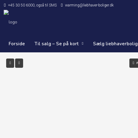
+45 30 50 6000, også til SMS
warming@liebhaver-boliger.dk
Forside
Til salg – Se på kort
Sælg liebhaverbolig