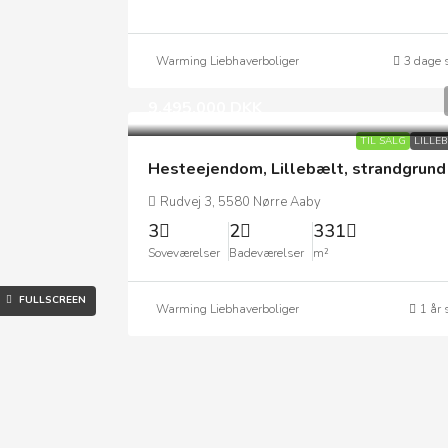
Warming Liebhaverboliger
3 dage 
9.495.000 DKK
TIL SALG
LILLE
Hesteejendom, Lillebælt, strandgrund
Rudvej 3, 5580 Nørre Aaby
3
2
331
Soveværelser
Badeværelser
m²
FULLSCREEN
Warming Liebhaverboliger
1 år 