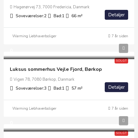
Hagenørvej 73, 7000 Fredericia, Danmark
Detaljer
Soveværelser:
2
Bad:
1
66
m²
Warming Liebhaverboliger
7 år siden
0
SOLGT
Luksus sommerhus Vejle Fjord, Børkop
Vigen 78, 7080 Børkop, Danmark
Detaljer
Soveværelser:
3
Bad:
1
57
m²
Warming Liebhaverboliger
7 år siden
0
SOLGT