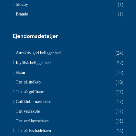
Stouby
(1)
Brande
(1)
Ejendomsdetaljer
Attraktiv god beliggenhed
(24)
Idyllisk beliggenhed
(22)
Natur
(19)
Tæt på indkøb
(18)
Tæt på golfbane
(17)
Golfklub i nærheden
(17)
Tæt ved skole
(17)
Tæt ved børnehave
(15)
Tæt på lystbådehavn
(14)