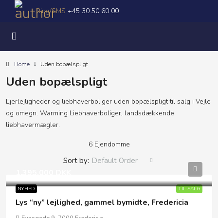
Ring/SMS
+45 30 50 60 00
Home
Uden bopælspligt
Uden bopælspligt
Ejerlejligheder og liebhaverboliger uden bopælspligt til salg i Vejle
og omegn. Warming Liebhaverboliger, landsdækkende
liebhavermægler.
6 Ejendomme
Sort by:
Default Order
1.395.000 DKK
NYHED
TIL SALG
Lys “ny” lejlighed, gammel bymidte, Fredericia