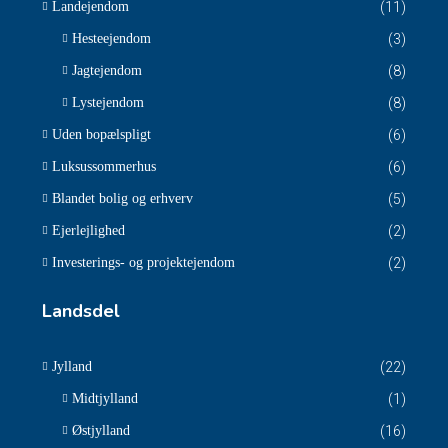
Landejendom
(11)
Hesteejendom
(3)
Jagtejendom
(8)
Lystejendom
(8)
Uden bopælspligt
(6)
Luksussommerhus
(6)
Blandet bolig og erhverv
(5)
Ejerlejlighed
(2)
Investerings- og projektejendom
(2)
Landsdel
Jylland
(22)
Midtjylland
(1)
Østjylland
(16)