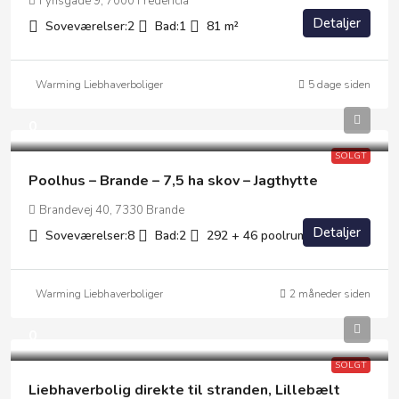
Fynsgade 9, 7000 Fredericia
Detaljer
Soveværelser:
2
Bad:
1
81
m²
Warming Liebhaverboliger
5 dage siden
0
SOLGT
Poolhus – Brande – 7,5 ha skov – Jagthytte
Brandevej 40, 7330 Brande
Detaljer
Soveværelser:
8
Bad:
2
292 + 46 poolrum
m²
Warming Liebhaverboliger
2 måneder siden
0
SOLGT
Liebhaverbolig direkte til stranden, Lillebælt