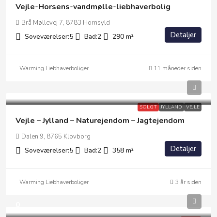
Vejle-Horsens-vandmølle-liebhaverbolig
Brå Møllevej 7, 8783 Hornsyld
Detaljer
Soveværelser:
5
Bad:
2
290
m²
Warming Liebhaverboliger
11 måneder siden
SOLGT
JYLLAND
VEJLE
Vejle – Jylland – Naturejendom – Jagtejendom
Dalen 9, 8765 Klovborg
Detaljer
Soveværelser:
5
Bad:
2
358
m²
Warming Liebhaverboliger
3 år siden
0