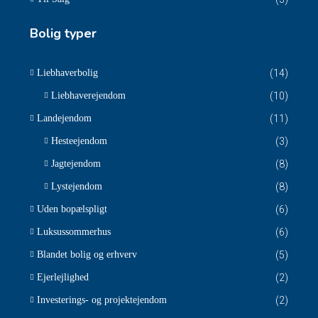
Bolig typer
Liebhaverbolig
(14)
Liebhaverejendom
(10)
Landejendom
(11)
Hesteejendom
(3)
Jagtejendom
(8)
Lystejendom
(8)
Uden bopælspligt
(6)
Luksussommerhus
(6)
Blandet bolig og erhverv
(5)
Ejerlejlighed
(2)
Investerings- og projektejendom
(2)