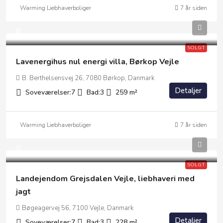
Warming Liebhaverboliger
7 år siden
0
SOLGT
Lavenergihus nul energi villa, Børkop Vejle
B. Berthelsensvej 26, 7080 Børkop, Danmark
Detaljer
Soveværelser:
7
Bad:
3
259
m²
Warming Liebhaverboliger
7 år siden
0
SOLGT
Landejendom Grejsdalen Vejle, liebhaveri med
jagt
Bøgeagervej 56, 7100 Vejle, Danmark
Detaljer
Soveværelser:
7
Bad:
3
228
m²