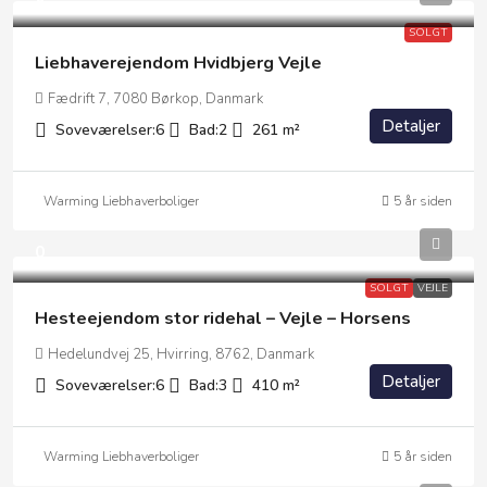
SOLGT
Liebhaverejendom Hvidbjerg Vejle
Fædrift 7, 7080 Børkop, Danmark
Detaljer
Soveværelser:
6
Bad:
2
261
m²
Warming Liebhaverboliger
5 år siden
0
SOLGT
VEJLE
Hesteejendom stor ridehal – Vejle – Horsens
Hedelundvej 25, Hvirring, 8762, Danmark
Detaljer
Soveværelser:
6
Bad:
3
410
m²
Warming Liebhaverboliger
5 år siden