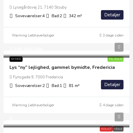
Lysegårdsvej 21, 7140 Stouby
Detaljer
Soveværelser:
4
Bad:
2
342
m²
Warming Liebhaverboliger
3 dage siden
1.395.000 DKK
NYHED
TIL SALG
Lys “ny” lejlighed, gammel bymidte, Fredericia
Fynsgade 9, 7000 Fredericia
Detaljer
Soveværelser:
2
Bad:
1
81
m²
Warming Liebhaverboliger
4 dage siden
0
SOLGT
VEJLE