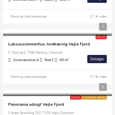
Warming Liebhaverboliger
7 år siden
0
SOLGT
Luksussommerhus Andkærvig Vejle Fjord
Olesvej 5, 7080 Børkop, Danmark
Detaljer
Soveværelser:
4
Bad:
1
69
m²
Warming Liebhaverboliger
7 år siden
0
SOLGT
LIGNENDE SØGES
Panorama udsigt Vejle Fjord
Ibæk Strandvej 200, 7100 Vejle, Danmark