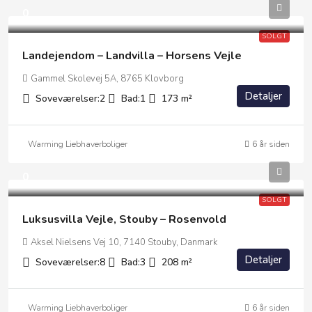
0
SOLGT
Landejendom – Landvilla – Horsens Vejle
Gammel Skolevej 5A, 8765 Klovborg
Detaljer
Soveværelser:
2
Bad:
1
173
m²
Warming Liebhaverboliger
6 år siden
0
SOLGT
Luksusvilla Vejle, Stouby – Rosenvold
Aksel Nielsens Vej 10, 7140 Stouby, Danmark
Detaljer
Soveværelser:
8
Bad:
3
208
m²
Warming Liebhaverboliger
6 år siden