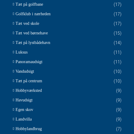
Tæt på golfbane
(17)
Golfklub i nærheden
(17)
Tæt ved skole
(17)
Tæt ved børnehave
(15)
Tæt på lystbådehavn
(14)
Luksus
(11)
Panoramaudsigt
(11)
Vandudsigt
(10)
Tæt på centrum
(10)
Hobbyværksted
(9)
Havudsigt
(9)
Egen skov
(9)
Landvilla
(9)
Hobbylandbrug
(7)