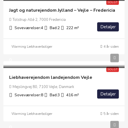
SOLGT
Jagt og naturejendom Jylland – Vejle – Fredericia
Tolstrup Allé 2, 7000 Fredericia
Detaljer
Soveværelser:
4
Bad:
2
222
m²
Warming Liebhaverboliger
4 år siden
0
SOLGT
Liebhaverejendom landejendom Vejle
Mejslingvej 80, 7100 Vejle, Danmark
Detaljer
Soveværelser:
8
Bad:
3
416
m²
Warming Liebhaverboliger
5 år siden
0