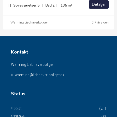
Detaljer
Soveværelser:
5
Bad:
2
135
m²
Warming Liebhaverboliger
7 år siden
Kontakt
Warming Liebhaverboliger
warming@liebhaver-boliger.dk
Status
Solgt
(21)
Til Salg
(3)