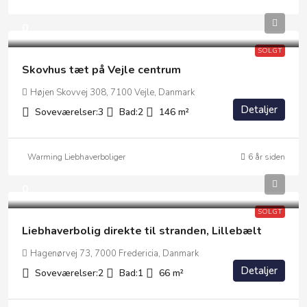
0
SOLGT
Skovhus tæt på Vejle centrum
Højen Skovvej 308, 7100 Vejle, Danmark
Detaljer
Soveværelser:
3
Bad:
2
146
m²
Warming Liebhaverboliger
6 år siden
0
SOLGT
Liebhaverbolig direkte til stranden, Lillebælt
Hagenørvej 73, 7000 Fredericia, Danmark
Detaljer
Soveværelser:
2
Bad:
1
66
m²