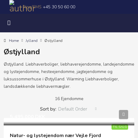
Ring/SMS
+45 30 50 60 00
Home
Jylland
Østjylland
Østjylland
Østjylland. Liebhaverboliger, liebhaverejendomme, landejendomme
og lystejendomme, hesteejendomme, jagtejendomme og
luksussommerhuse i Østjylland. Warming Liebhaverboliger,
landsdækkende liebhavermægler.
16 Ejendomme
Sort by:
Default Order
5.495.000 DKK
TIL SALG
Natur- og lystejendom nær Vejle Fjord