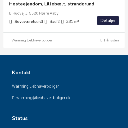
Hesteejendom, Lillebælt, strandgrund
Rudvej 3, 5580 Nørre Aaby
Detaljer
Soveværelser:
3
Bad:
2
331
m²
Warming Liebhaverboliger
1 år siden
Kontakt
Warming Liebhaverboliger
warming@liebhaver-boliger.dk
Status