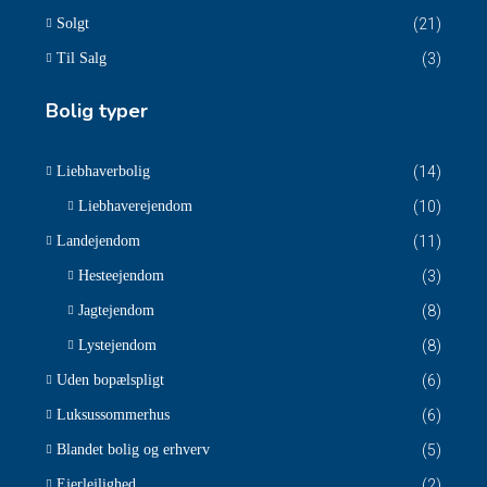
Solgt
(21)
Til Salg
(3)
Bolig typer
Liebhaverbolig
(14)
Liebhaverejendom
(10)
Landejendom
(11)
Hesteejendom
(3)
Jagtejendom
(8)
Lystejendom
(8)
Uden bopælspligt
(6)
Luksussommerhus
(6)
Blandet bolig og erhverv
(5)
Ejerlejlighed
(2)