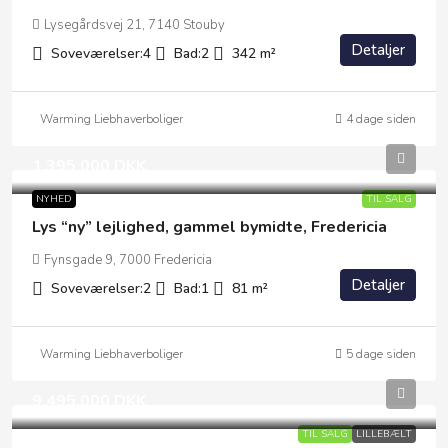
Lysegårdsvej 21, 7140 Stouby
Detaljer
Soveværelser:
4
Bad:
2
342
m²
Warming Liebhaverboliger
4 dage siden
1.395.000 DKK
NYHED
TIL SALG
Lys “ny” lejlighed, gammel bymidte, Fredericia
Fynsgade 9, 7000 Fredericia
Detaljer
Soveværelser:
2
Bad:
1
81
m²
Warming Liebhaverboliger
5 dage siden
9.495.000 DKK
TIL SALG
LILLEBÆLT