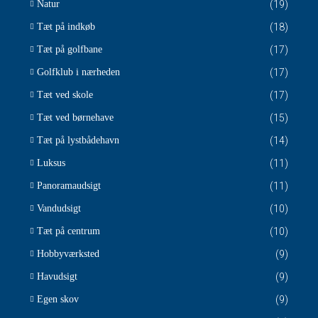
Natur
(19)
Tæt på indkøb
(18)
Tæt på golfbane
(17)
Golfklub i nærheden
(17)
Tæt ved skole
(17)
Tæt ved børnehave
(15)
Tæt på lystbådehavn
(14)
Luksus
(11)
Panoramaudsigt
(11)
Vandudsigt
(10)
Tæt på centrum
(10)
Hobbyværksted
(9)
Havudsigt
(9)
Egen skov
(9)