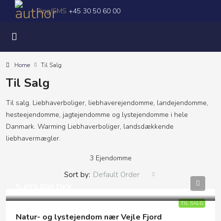
Ring/SMS
+45 30 50 60 00
Home
Til Salg
Til Salg
Til salg. Liebhaverboliger, liebhaverejendomme, landejendomme,
hesteejendomme, jagtejendomme og lystejendomme i hele
Danmark. Warming Liebhaverboliger, landsdækkende
liebhavermægler.
3 Ejendomme
Sort by:
Default Order
5.495.000 DKK
TIL SALG
Natur- og lystejendom nær Vejle Fjord