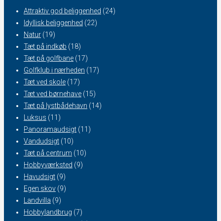
Attraktiv god beliggenhed
(24)
Idyllisk beliggenhed
(22)
Natur
(19)
Tæt på indkøb
(18)
Tæt på golfbane
(17)
Golfklub i nærheden
(17)
Tæt ved skole
(17)
Tæt ved børnehave
(15)
Tæt på lystbådehavn
(14)
Luksus
(11)
Panoramaudsigt
(11)
Vandudsigt
(10)
Tæt på centrum
(10)
Hobbyværksted
(9)
Havudsigt
(9)
Egen skov
(9)
Landvilla
(9)
Hobbylandbrug
(7)