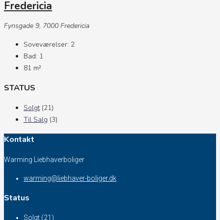
Fredericia
Fynsgade 9, 7000 Fredericia
Soveværelser:
2
Bad:
1
81
m²
STATUS
Solgt
(21)
Til Salg
(3)
Kontakt
Warming Liebhaverboliger
warming@liebhaver-boliger.dk
Status
Solgt
(21)