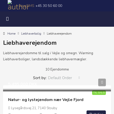
Ring/SMS
+45 30 50 60 00
Home
Liebhaverbolig
Liebhaverejendom
Liebhaverejendom
Liebhaverejendomme til salg i Vejle og omegn. Warming
Liebhaverboliger, landsdækkende liebhavermægler.
10 Ejendomme
Sort by:
Default Order
5.495.000 DKK
TIL SALG
Natur- og lystejendom nær Vejle Fjord
Lysegårdsvej 21, 7140 Stouby