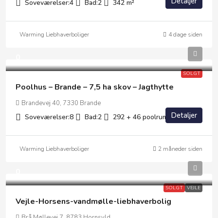
Detaljer
Soveværelser:
4
Bad:
2
342
m²
Warming Liebhaverboliger
4 dage siden
0
SOLGT
Poolhus – Brande – 7,5 ha skov – Jagthytte
Brandevej 40, 7330 Brande
Detaljer
Soveværelser:
8
Bad:
2
292 + 46 poolrum
m²
Warming Liebhaverboliger
2 måneder siden
0
SOLGT
VEJLE
Vejle-Horsens-vandmølle-liebhaverbolig
Brå Møllevej 7, 8783 Hornsyld