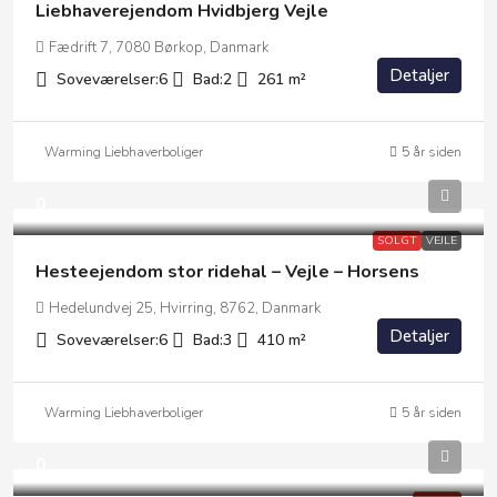
Liebhaverejendom Hvidbjerg Vejle
Fædrift 7, 7080 Børkop, Danmark
Detaljer
Soveværelser:
6
Bad:
2
261
m²
Warming Liebhaverboliger
5 år siden
0
SOLGT
VEJLE
Hesteejendom stor ridehal – Vejle – Horsens
Hedelundvej 25, Hvirring, 8762, Danmark
Detaljer
Soveværelser:
6
Bad:
3
410
m²
Warming Liebhaverboliger
5 år siden
0