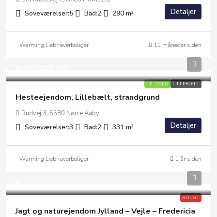
Detaljer
Soveværelser:
5
Bad:
2
290
m²
Warming Liebhaverboliger
11 måneder siden
9.495.000 DKK
TIL SALG
LILLEBÆLT
Hesteejendom, Lillebælt, strandgrund
Rudvej 3, 5580 Nørre Aaby
Detaljer
Soveværelser:
3
Bad:
2
331
m²
Warming Liebhaverboliger
1 år siden
0
SOLGT
Jagt og naturejendom Jylland – Vejle – Fredericia