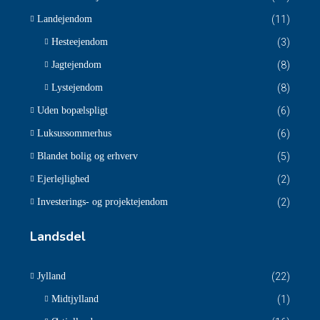
Landejendom
(11)
Hesteejendom
(3)
Jagtejendom
(8)
Lystejendom
(8)
Uden bopælspligt
(6)
Luksussommerhus
(6)
Blandet bolig og erhverv
(5)
Ejerlejlighed
(2)
Investerings- og projektejendom
(2)
Landsdel
Jylland
(22)
Midtjylland
(1)