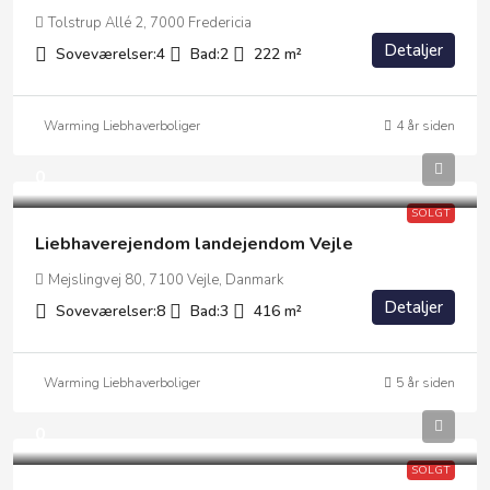
Tolstrup Allé 2, 7000 Fredericia
Detaljer
Soveværelser:
4
Bad:
2
222
m²
Warming Liebhaverboliger
4 år siden
0
SOLGT
Liebhaverejendom landejendom Vejle
Mejslingvej 80, 7100 Vejle, Danmark
Detaljer
Soveværelser:
8
Bad:
3
416
m²
Warming Liebhaverboliger
5 år siden
0
SOLGT