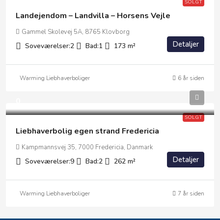
SOLGT
Landejendom – Landvilla – Horsens Vejle
Gammel Skolevej 5A, 8765 Klovborg
Detaljer
Soveværelser:
2
Bad:
1
173
m²
Warming Liebhaverboliger
6 år siden
0
SOLGT
Liebhaverbolig egen strand Fredericia
Kampmannsvej 35, 7000 Fredericia, Danmark
Detaljer
Soveværelser:
9
Bad:
2
262
m²
Warming Liebhaverboliger
7 år siden