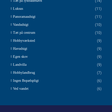
Tæt på lystbådehavn
(14)
Luksus
(11)
Panoramaudsigt
(11)
Vandudsigt
(10)
Tæt på centrum
(10)
Hobbyværksted
(9)
Havudsigt
(9)
Egen skov
(9)
Landvilla
(9)
Hobbylandbrug
(7)
Ingen Bopælspligt
(6)
Ved vandet
(6)