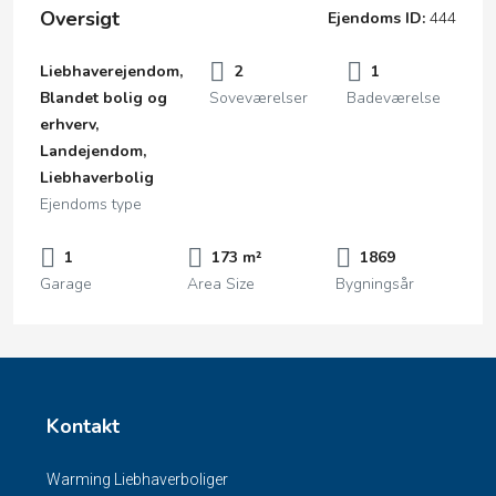
Oversigt
Ejendoms ID:
444
Liebhaverejendom,
2
1
Blandet bolig og
Soveværelser
Badeværelse
erhverv,
Landejendom,
Liebhaverbolig
Ejendoms type
1
173 m²
1869
Garage
Area Size
Bygningsår
Kontakt
Warming Liebhaverboliger