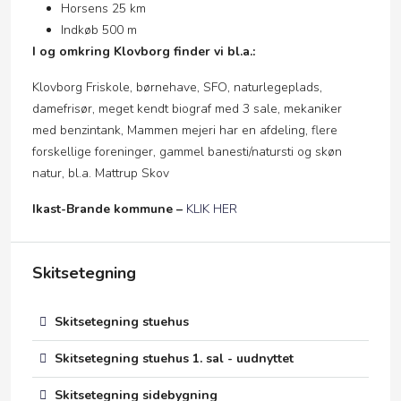
Horsens 25 km
Indkøb 500 m
I og omkring Klovborg finder vi bl.a.:
Klovborg Friskole, børnehave, SFO, naturlegeplads,
damefrisør, meget kendt biograf med 3 sale, mekaniker
med benzintank, Mammen mejeri har en afdeling, flere
forskellige foreninger, gammel banesti/natursti og skøn
natur, bl.a. Mattrup Skov
Ikast-Brande kommune –
KLIK HER
Skitsetegning
Skitsetegning stuehus
Skitsetegning stuehus 1. sal - uudnyttet
Skitsetegning sidebygning