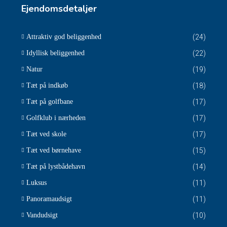
Ejendomsdetaljer
Attraktiv god beliggenhed
(24)
Idyllisk beliggenhed
(22)
Natur
(19)
Tæt på indkøb
(18)
Tæt på golfbane
(17)
Golfklub i nærheden
(17)
Tæt ved skole
(17)
Tæt ved børnehave
(15)
Tæt på lystbådehavn
(14)
Luksus
(11)
Panoramaudsigt
(11)
Vandudsigt
(10)