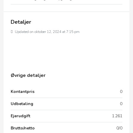
Detaljer
Updated on oktober 12, 2024 at 7:15 pm
Øvrige detaljer
Kontantpris
0
Udbetaling
0
Ejerudgift
1.261
Brutto/netto
0/0