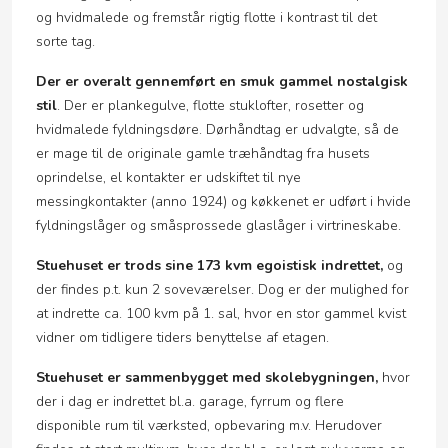
og hvidmalede og fremstår rigtig flotte i kontrast til det
sorte tag.
Der er overalt gennemført en smuk gammel nostalgisk
stil
. Der er plankegulve, flotte stuklofter, rosetter og
hvidmalede fyldningsdøre. Dørhåndtag er udvalgte, så de
er mage til de originale gamle træhåndtag fra husets
oprindelse, el kontakter er udskiftet til nye
messingkontakter (anno 1924) og køkkenet er udført i hvide
fyldningslåger og småsprossede glaslåger i virtrineskabe.
Stuehuset er trods sine 173 kvm egoistisk indrettet,
og
der findes p.t. kun 2 soveværelser. Dog er der mulighed for
at indrette ca. 100 kvm på 1. sal, hvor en stor gammel kvist
vidner om tidligere tiders benyttelse af etagen.
Stuehuset er sammenbygget med skolebygningen,
hvor
der i dag er indrettet bl.a. garage, fyrrum og flere
disponible rum til værksted, opbevaring m.v. Herudover