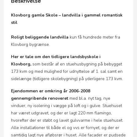
Beskrivelse
Klovborg gamle Skole – landvilla i gammel romantisk
stil
Roligt beliggende landvilla
kun få hundrede meter fra
Klovborg bygrænse.
Her er tale om den tidligere landsbyskole i
Klovborg,
som består af en stuehusbygning på bebygget
173 kvm og med mulighed for udnyttelse af 1. sal samt en
sidelænge (tidligere skolebygning) på yderligere 173 kvm.
Ejendommen er omkring år 2006-2008
gennemgribende renoveret
med bl.a. nyt tag, nye
vinduer, ny isolering i vægge på loft og i gulve. Stuehuset
har været udgravet, og der er lagt 220 mm flamingo,
hvorefter der er støbt og lavet gulvvarme i hele stuehuset.
Alle installationer til både el og vvs er fornyet, og der er
samtidig lagt nye afløbsrør i huset. Alle facader er pudsede