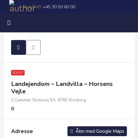
Ring/SMS
+45 30 50 60 00
SOLGT
Landejendom – Landvilla – Horsens
Vejle
Gammel Skolevej 5A, 8765 Klovborg
0
Adresse
Åbn med Google Maps