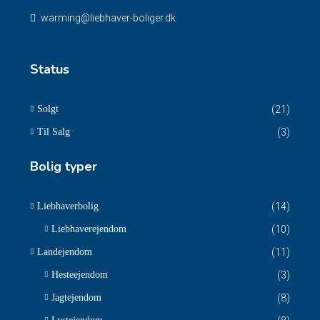
warming@liebhaver-boliger.dk
Status
Solgt
(21)
Til Salg
(3)
Bolig typer
Liebhaverbolig
(14)
Liebhaverejendom
(10)
Landejendom
(11)
Hesteejendom
(3)
Jagtejendom
(8)