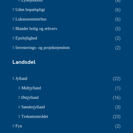
Lystejendom
(8)
Uden bopælspligt
(6)
Luksussommerhus
(6)
Blandet bolig og erhverv
(5)
Ejerlejlighed
(2)
Investerings- og projektejendom
(2)
Landsdel
Jylland
(22)
Midtjylland
(1)
Østjylland
(16)
Sønderjylland
(3)
Trekantområdet
(23)
Fyn
(2)