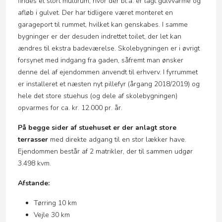
findes et stort multirum, hvor der bl.a. er lagt gulvvarme og
afløb i gulvet. Der har tidligere været monteret en
garageport til rummet, hvilket kan genskabes. I samme
bygninger er der desuden indrettet toilet, der let kan
ændres til ekstra badeværelse. Skolebygningen er i øvrigt
forsynet med indgang fra gaden, såfremt man ønsker
denne del af ejendommen anvendt til erhverv. I fyrrummet
er installeret et næsten nyt pillefyr (årgang 2018/2019) og
hele det store stuehus (og dele af skolebygningen)
opvarmes for ca. kr. 12.000 pr. år.
På begge sider af stuehuset er der anlagt store
terrasser
med direkte adgang til en stor lækker have.
Ejendommen består af 2 matrikler, der til sammen udgør
3.498 kvm.
Afstande:
Tørring 10 km
Vejle 30 km