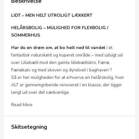
Beskrivelse
LIDT – MEN HELT UTROLIGT LÆKKERT
HELÅRSBOLIG – MULIGHED FOR FLEXBOLIG /
SOMMERHUS
Har du en drøm om, at bo helt ned til vandet
i et
fantastisk naturskønt og kuperet område – med udsigt ud
over Lillebælt mod den gamle lillebæltsbro, Fænø,
Fænøkalv og med skoven og dyrelivet i baghaven ?
Så er her muligheden for at erhverve en helårsbolig, hvor
ALT er gennemgribende renoveret i en klasse, der ligger
langt ud over det sædvanlige.
Read More
Skitsetegning