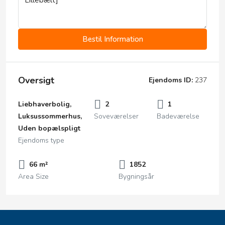
Bestil Information
Oversigt
Ejendoms ID:
237
Liebhaverbolig,
2
1
Luksussommerhus,
Soveværelser
Badeværelse
Uden bopælspligt
Ejendoms type
66 m²
1852
Area Size
Bygningsår