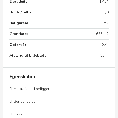
Ejerudgift
1.454
Brutto/netto
0/0
Boligareal
66 m2
Grundareal
676 m2
Opført år
1852
Afstand til Lillebælt
35 m
Egenskaber
Attraktiv god beliggenhed
Bondehus stil
Fleksbolig