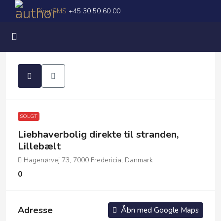
Ring/SMS
+45 30 50 60 00
SOLGT
Liebhaverbolig direkte til stranden,
Lillebælt
Hagenørvej 73, 7000 Fredericia, Danmark
0
Adresse
Åbn med Google Maps