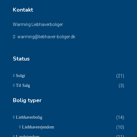
Kontakt
Warming Liebhaverboliger
warming@liebhaver-boliger.dk
Status
Solgt
(21)
Til Salg
(3)
Bolig typer
Liebhaverbolig
(14)
Liebhaverejendom
(10)
Landejendom