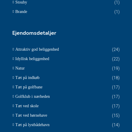
Stouby
(1)
Brande
(1)
Ejendomsdetaljer
Attraktiv god beliggenhed
(24)
Idyllisk beliggenhed
(22)
Natur
(19)
Tæt på indkøb
(18)
Tæt på golfbane
(17)
Golfklub i nærheden
(17)
Tæt ved skole
(17)
Tæt ved børnehave
(15)
Tæt på lystbådehavn
(14)