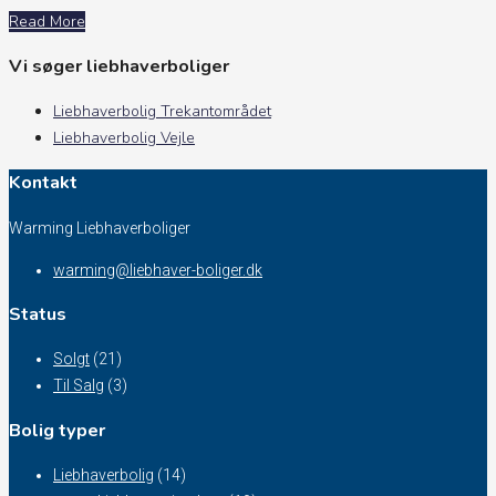
Read More
Vi søger liebhaverboliger
Liebhaverbolig Trekantområdet
Liebhaverbolig Vejle
Kontakt
Warming Liebhaverboliger
warming@liebhaver-boliger.dk
Status
Solgt
(21)
Til Salg
(3)
Bolig typer
Liebhaverbolig
(14)