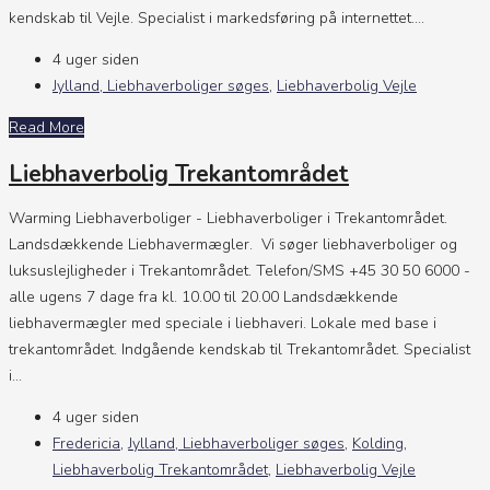
kendskab til Vejle. Specialist i markedsføring på internettet....
4 uger siden
Jylland, Liebhaverboliger søges
,
Liebhaverbolig Vejle
Read More
Liebhaverbolig Trekantområdet
Warming Liebhaverboliger - Liebhaverboliger i Trekantområdet.
Landsdækkende Liebhavermægler. Vi søger liebhaverboliger og
luksuslejligheder i Trekantområdet. Telefon/SMS +45 30 50 6000 -
alle ugens 7 dage fra kl. 10.00 til 20.00 Landsdækkende
liebhavermægler med speciale i liebhaveri. Lokale med base i
trekantområdet. Indgående kendskab til Trekantområdet. Specialist
i...
4 uger siden
Fredericia
,
Jylland, Liebhaverboliger søges
,
Kolding
,
Liebhaverbolig Trekantområdet
,
Liebhaverbolig Vejle