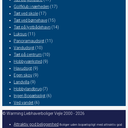
Golfklub i nærheden
(17)
Tæt ved skole
(17)
Tæt ved børnehave
(15)
Tæt på lystbådehavn
(14)
Luksus
(11)
Panoramaudsigt
(11)
Vandudsigt
(10)
Tæt på centrum
(10)
Hobbyværksted
(9)
Havudsigt
(9)
Egen skov
(9)
Landvilla
(9)
Hobbylandbrug
(7)
Ingen Bopælspligt
(6)
Ved vandet
(6)
© Warming Liebhaverboliger Vejle 2000 - 2026
Attraktiv god beliggenhed
Boliger uden bopælspligt med attraktiv god