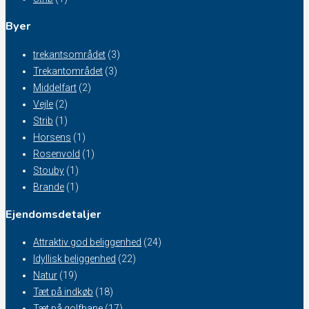
Byer
trekantsområdet
(3)
Trekantområdet
(3)
Middelfart
(2)
Vejle
(2)
Strib
(1)
Horsens
(1)
Rosenvold
(1)
Stouby
(1)
Brande
(1)
Ejendomsdetaljer
Attraktiv god beliggenhed
(24)
Idyllisk beliggenhed
(22)
Natur
(19)
Tæt på indkøb
(18)
Tæt på golfbane
(17)