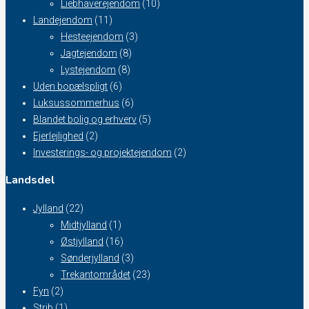
Liebhaverejendom
(10)
Landejendom
(11)
Hesteejendom
(3)
Jagtejendom
(8)
Lystejendom
(8)
Uden bopælspligt
(6)
Luksussommerhus
(6)
Blandet bolig og erhverv
(5)
Ejerlejlighed
(2)
Investerings- og projektejendom
(2)
Landsdel
Jylland
(22)
Midtjylland
(1)
Østjylland
(16)
Sønderjylland
(3)
Trekantområdet
(23)
Fyn
(2)
Strib
(1)