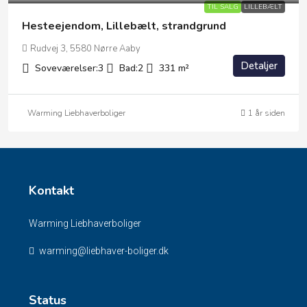
TIL SALG
LILLEBÆLT
Hesteejendom, Lillebælt, strandgrund
Rudvej 3, 5580 Nørre Aaby
Detaljer
Soveværelser:
3
Bad:
2
331
m²
Warming Liebhaverboliger
1 år siden
Kontakt
Warming Liebhaverboliger
warming@liebhaver-boliger.dk
Status