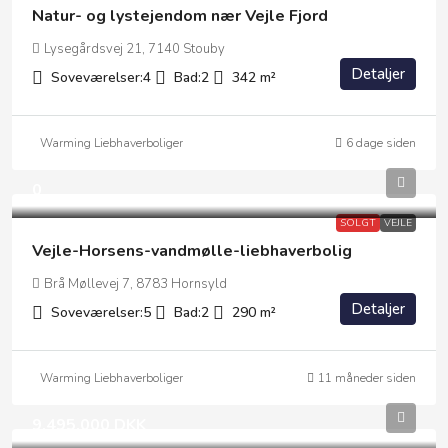
Natur- og lystejendom nær Vejle Fjord
Lysegårdsvej 21, 7140 Stouby
Detaljer
Soveværelser:
4
Bad:
2
342
m²
Warming Liebhaverboliger
6 dage siden
0
SOLGT
VEJLE
Vejle-Horsens-vandmølle-liebhaverbolig
Brå Møllevej 7, 8783 Hornsyld
Detaljer
Soveværelser:
5
Bad:
2
290
m²
Warming Liebhaverboliger
11 måneder siden
9.495.000 DKK