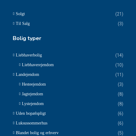
Solgt
(21)
Til Salg
(3)
Bolig typer
Liebhaverbolig
(14)
Liebhaverejendom
(10)
Landejendom
(11)
Hesteejendom
(3)
Jagtejendom
(8)
Lystejendom
(8)
Uden bopælspligt
(6)
Luksussommerhus
(6)
Blandet bolig og erhverv
(5)