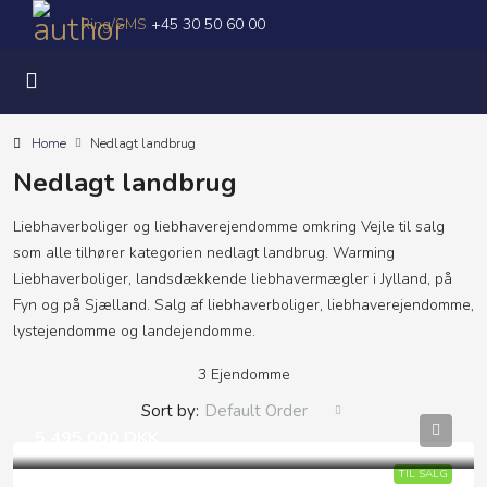
Ring/SMS
+45 30 50 60 00
Home
Nedlagt landbrug
Nedlagt landbrug
Liebhaverboliger og liebhaverejendomme omkring Vejle til salg
som alle tilhører kategorien nedlagt landbrug. Warming
Liebhaverboliger, landsdækkende liebhavermægler i Jylland, på
Fyn og på Sjælland. Salg af liebhaverboliger, liebhaverejendomme,
lystejendomme og landejendomme.
3 Ejendomme
Sort by:
Default Order
5.495.000 DKK
TIL SALG