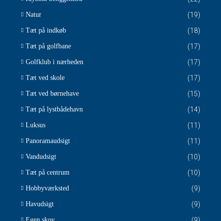
Natur
(19)
Tæt på indkøb
(18)
Tæt på golfbane
(17)
Golfklub i nærheden
(17)
Tæt ved skole
(17)
Tæt ved børnehave
(15)
Tæt på lystbådehavn
(14)
Luksus
(11)
Panoramaudsigt
(11)
Vandudsigt
(10)
Tæt på centrum
(10)
Hobbyværksted
(9)
Havudsigt
(9)
Egen skov
(9)